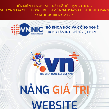
TÊN MIỀN CỦA WEBSITE NÀY ĐÃ HẾT HẠN SỬ DỤNG.
VUI LÒNG TRA CỨU THÔNG TIN TÊN MIỀN
TẠI ĐÂY
VÀ LIÊN HỆ NHÀ ĐĂNG
KÝ ĐỂ THỰC HIỆN GIA HẠN.
NÂNG
GIÁ TRỊ
WEBSITE