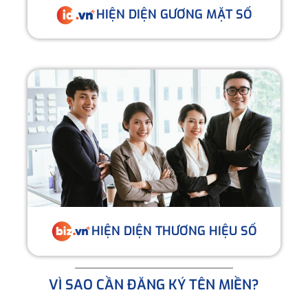
HIỆN DIỆN GƯƠNG MẶT SỐ
HIỆN DIỆN THƯƠNG HIỆU SỐ
VÌ SAO CẦN ĐĂNG KÝ TÊN MIỀN?