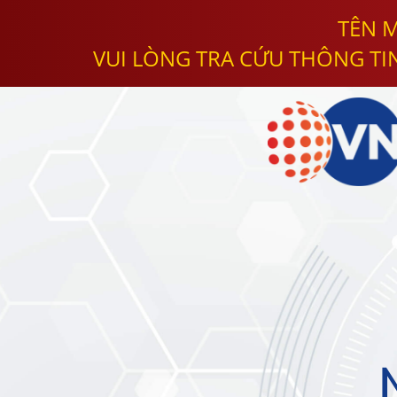
TÊN M
VUI LÒNG TRA CỨU THÔNG TI