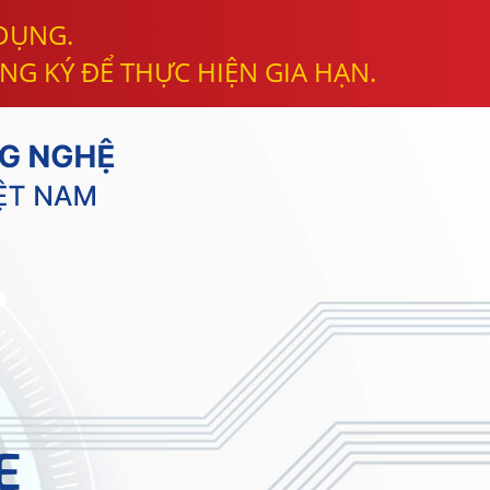
 DỤNG.
NG KÝ ĐỂ THỰC HIỆN GIA HẠN.
E