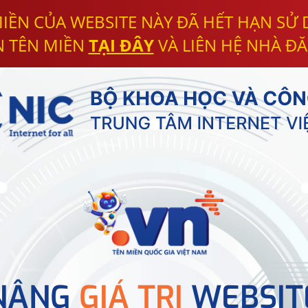
IỀN CỦA WEBSITE NÀY ĐÃ HẾT HẠN SỬ
N TÊN MIỀN
TẠI ĐÂY
VÀ LIÊN HỆ NHÀ ĐĂ
NÂNG
GIÁ TRỊ
WEBSIT