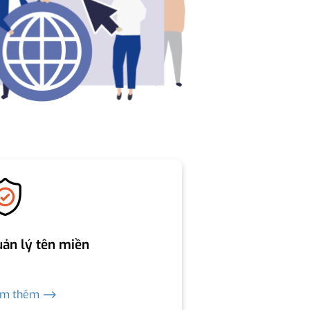
ản lý tên miền
em thêm ⟶