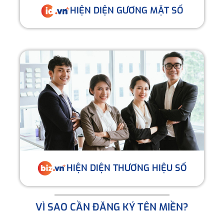
HIỆN DIỆN GƯƠNG MẶT SỐ
HIỆN DIỆN THƯƠNG HIỆU SỐ
VÌ SAO CẦN ĐĂNG KÝ TÊN MIỀN?