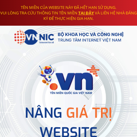
TÊN MIỀN CỦA WEBSITE NÀY ĐÃ HẾT HẠN SỬ DỤNG.
VUI LÒNG TRA CỨU THÔNG TIN TÊN MIỀN
TẠI ĐÂY
VÀ LIÊN HỆ NHÀ ĐĂNG
KÝ ĐỂ THỰC HIỆN GIA HẠN.
NÂNG
GIÁ TRỊ
WEBSITE