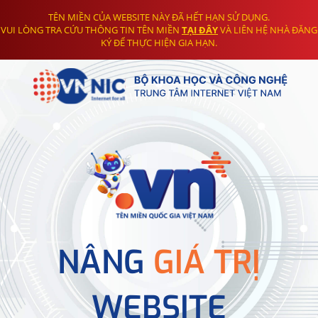
TÊN MIỀN CỦA WEBSITE NÀY ĐÃ HẾT HẠN SỬ DỤNG.
VUI LÒNG TRA CỨU THÔNG TIN TÊN MIỀN
TẠI ĐÂY
VÀ LIÊN HỆ NHÀ ĐĂNG
KÝ ĐỂ THỰC HIỆN GIA HẠN.
NÂNG
GIÁ TRỊ
WEBSITE