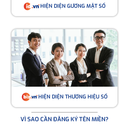
HIỆN DIỆN GƯƠNG MẶT SỐ
HIỆN DIỆN THƯƠNG HIỆU SỐ
VÌ SAO CẦN ĐĂNG KÝ TÊN MIỀN?